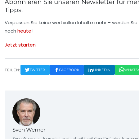
Abonnieren Sie unseren Newsletter für meh
Tipps.
Verpassen Sie keine wertvollen Inhalte mehr – werden Sie
noch
heute
!
Jetzt starten
TEILEN:
TWITTER
FACEBOOK
LINKEDIN
WHATS
Sven Werner
Sven Werner ist Journalist und schreibt seit über fünfzehn Jahren v