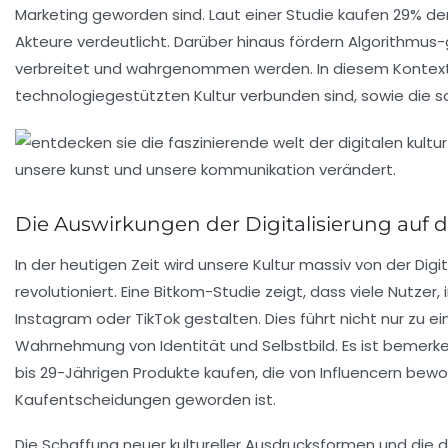
Marketing
geworden sind. Laut einer Studie kaufen 29% de
Akteure verdeutlicht. Darüber hinaus fördern
Algorithmus
-
verbreitet und wahrgenommen werden. In diesem Kontext 
technologiegestützten Kultur
verbunden sind, sowie die so
Die Auswirkungen der Digitalisierung auf d
In der heutigen Zeit wird unsere Kultur massiv von der
Digi
revolutioniert. Eine Bitkom-Studie zeigt, dass viele Nutze
Instagram oder TikTok gestalten. Dies führt nicht nur zu
Wahrnehmung von
Identität
und
Selbstbild
. Es ist bemer
bis 29-Jährigen Produkte kaufen, die von Influencern bewor
Kaufentscheidungen geworden ist.
Die Schaffung neuer
kultureller Ausdrucksformen
und die d