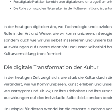
Postdigitale Praktiken
kombinieren digitale und analoge Elemente f
Die Rolle von
sozialen Netzwerken
in der
Kulturvermittlung
ist ents
In der heutigen
digitalen Ära
, wo
Technologie
und
soziale
Rolle in der Art und Weise, wie wir kommunizieren, interag
sondern auch wie wir uns selbst inszenieren und unsere kult
Auswirkungen auf unsere Identität und unser
Selbstbild
ha
Kulturvermittlung
transformiert.
Die digitale Transformation der Kultur
In der heutigen Zeit zeigt sich, wie stark die Kultur durch d
verändert, wie wir
Kommunizieren
,
Kunst
erleben und uns
wie Instagram und TikTok, um ihre Erlebnisse und ihre Kreat
Auswirkungen auf das individuelle
Selbstbild
, sondern bee
Ein Beispiel für diesen Wandel ist die rasante Zunahme von