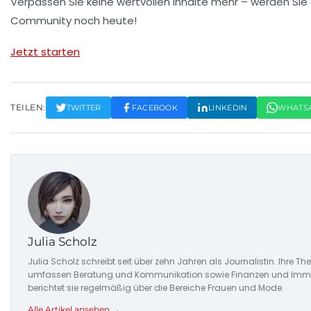
Verpassen Sie keine wertvollen Inhalte mehr – werden Sie 
Community noch heute!
Jetzt starten
TEILEN:
TWITTER
FACEBOOK
LINKEDIN
WHATS
Julia Scholz
Julia Scholz schreibt seit über zehn Jahren als Journalistin. Ihre
umfassen Beratung und Kommunikation sowie Finanzen und Imm
berichtet sie regelmäßig über die Bereiche Frauen und Mode.
Alle Artikel ansehen →