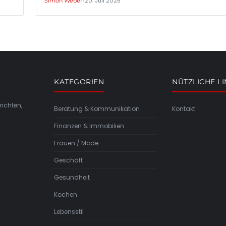
•
20. Juli 2025
Simon Weber
KATEGORIEN
NÜTZLICHE L
richten,
Beratung & Kommunikation
Kontakt
Finanzen & Immobilien
Frauen / Mode
Geschäft
Gesundheit
Kochen
Lebensstil