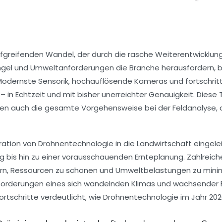
iefgreifenden Wandel, der durch die rasche Weiterentwicklung
gel und Umweltanforderungen die Branche herausfordern, b
 Modernste Sensorik, hochauflösende Kameras und fortschrit
– in Echtzeit und mit bisher unerreichter Genauigkeit. Diese
eren auch die gesamte Vorgehensweise bei der Feldanalys
ation von Drohnentechnologie in die Landwirtschaft eingelei
bis hin zu einer vorausschauenden Ernteplanung. Zahlreiche
gern, Ressourcen zu schonen und Umweltbelastungen zu minimi
forderungen eines sich wandelnden Klimas und wachsender Bevö
rtschritte verdeutlicht, wie Drohnentechnologie im Jahr 20