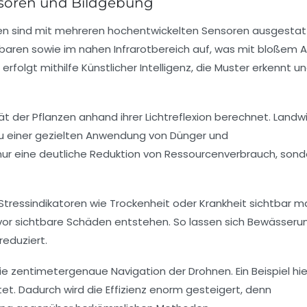
nsoren und Bildgebung
hnen sind mit mehreren hochentwickelten Sensoren ausgestatt
htbaren sowie im nahen Infrarotbereich auf, was mit bloßem 
folgt mithilfe Künstlicher Intelligenz, die Muster erkennt u
ät der Pflanzen anhand ihrer Lichtreflexion berechnet. Landw
 zu einer gezielten Anwendung von Dünger und
t nur eine deutliche Reduktion von Ressourcenverbrauch, sond
 Stressindikatoren wie Trockenheit oder Krankheit sichtbar 
evor sichtbare Schäden entstehen. So lassen sich Bewässeru
eduziert.
entimetergenaue Navigation der Drohnen. Ein Beispiel hier
et. Dadurch wird die Effizienz enorm gesteigert, denn