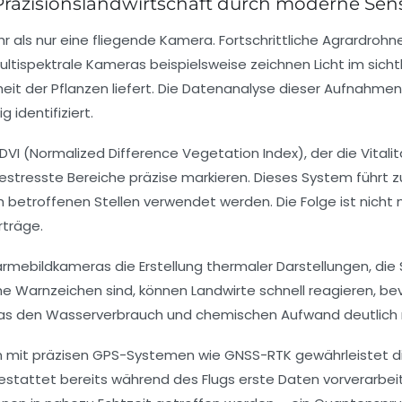
 Präzisionslandwirtschaft durch moderne Se
r als nur eine fliegende Kamera. Fortschrittliche Agrardro
ultispektrale Kameras beispielsweise zeichnen Licht im sic
t der Pflanzen liefert. Die Datenanalyse dieser Aufnahmen er
identifiziert.
DVI (Normalized Difference Vegetation Index), der die Vitalit
gestresste Bereiche präzise markieren. Dieses System führt
ich betroffenen Stellen verwendet werden. Die Folge ist nich
rträge.
ärmebildkameras die Erstellung thermaler Darstellungen, die
e Warnzeichen sind, können Landwirte schnell reagieren, b
 den Wasserverbrauch und chemischen Aufwand deutlich r
it präzisen GPS-Systemen wie GNSS-RTK gewährleistet die z
gestattet bereits während des Flugs erste Daten vorverarbeit