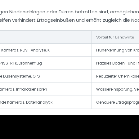
igen Niederschlägen oder Dürren betroffen sind, ermöglich
ifen verhindert Ertragseinbußen und erhöht zugleich die Na
Vorteil für Landwirte
e Kameras, NDVI-Analyse, KI
Früherkennung von Kr
GNSS-RTK, Drohnenflug
Präzises Boden- und
te Düsensysteme, GPS
Reduzierter Chemikalie
ameras, Infrarotsensoren
Wassereinsparung, Ve
de Kameras, Datenanalytik
Genauere Ertragsprogn