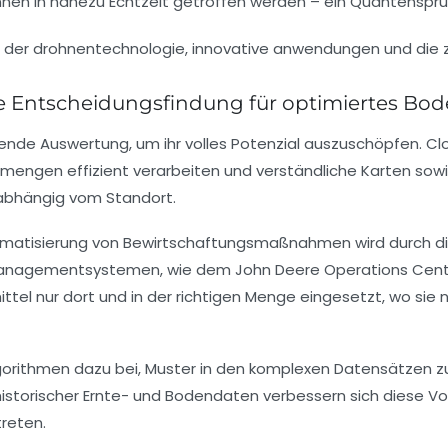
nnen in nahezu Echtzeit getroffen werden – ein Quantens
te Entscheidungsfindung für optimiertes 
nde Auswertung, um ihr volles Potenzial auszuschöpfen. Clo
nmengen effizient verarbeiten und verständliche Karten sow
abhängig vom Standort.
tomatisierung von Bewirtschaftungsmaßnahmen wird durch die 
nagementsystemen, wie dem John Deere Operations Center
tel nur dort und in der richtigen Menge eingesetzt, wo sie
gorithmen dazu bei, Muster in den komplexen Datensätzen z
ch historischer Ernte- und Bodendaten verbessern sich diese 
reten.