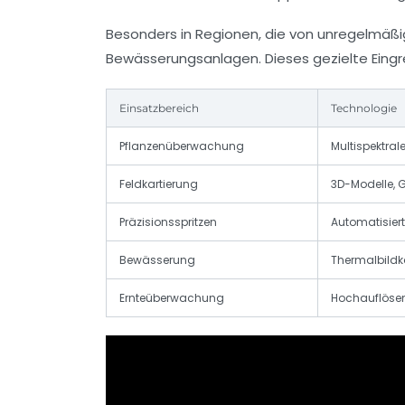
Besonders in Regionen, die von unregelmäß
Bewässerungsanlagen. Dieses gezielte Eingre
Einsatzbereich
Technologie
Pflanzenüberwachung
Multispektral
Feldkartierung
3D-Modelle, 
Präzisionsspritzen
Automatisier
Bewässerung
Thermalbildk
Ernteüberwachung
Hochauflösen