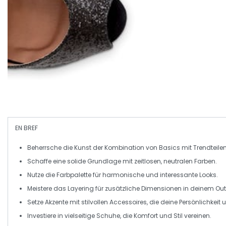
EN BREF
Beherrsche die Kunst der
Kombination
von
Basics
mit
Trendteile
Schaffe eine
solide Grundlage
mit zeitlosen, neutralen Farben.
Nutze die
Farbpalette
für harmonische und interessante Looks.
Meistere das
Layering
für zusätzliche Dimensionen in deinem Outf
Setze
Akzente
mit stilvollen
Accessoires
, die deine Persönlichkeit 
Investiere in
vielseitige Schuhe
, die Komfort und Stil vereinen.