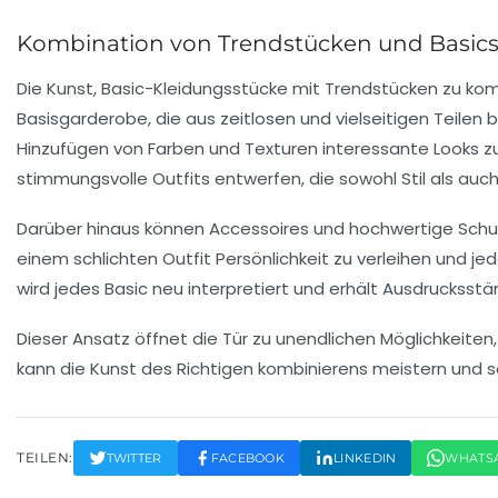
Kombination von Trendstücken und Basics
Die Kunst,
Basic-Kleidungsstücke
mit
Trendstücken
zu komb
Basisgarderobe
, die aus zeitlosen und vielseitigen Teile
Hinzufügen von Farben und Texturen
interessante Looks
zu
stimmungsvolle Outfits entwerfen, die sowohl Stil als auch
Darüber hinaus können
Accessoires
und hochwertige
Sch
einem schlichten Outfit Persönlichkeit zu verleihen und j
wird jedes Basic neu interpretiert und erhält Ausdrucksstär
Dieser Ansatz öffnet die Tür zu unendlichen Möglichkeiten
kann die Kunst des Richtigen kombinierens meistern und so 
TEILEN:
TWITTER
FACEBOOK
LINKEDIN
WHATS