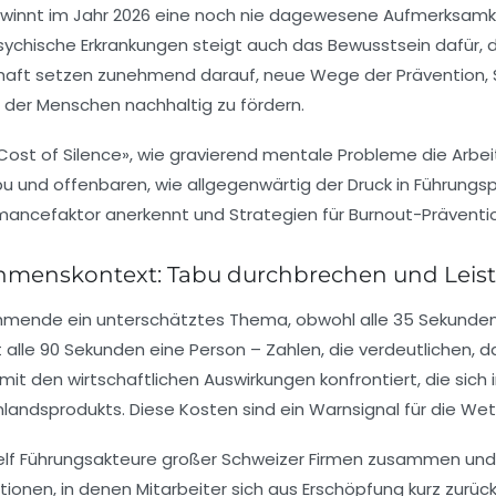
nnt im Jahr 2026 eine noch nie dagewesene Aufmerksamkeit 
ychische Erkrankungen steigt auch das Bewusstsein dafür, d
schaft setzen zunehmend darauf, neue Wege der Prävention, 
t der Menschen nachhaltig zu fördern.
e Cost of Silence», wie gravierend mentale Probleme die Arb
bu und offenbaren, wie allgegenwärtig der Druck in Führungsp
ancefaktor anerkennt und Strategien für Burnout-Prävention 
hmenskontext: Tabu durchbrechen und Leist
ehmende ein unterschätztes Thema, obwohl alle 35 Sekunden 
ft alle 90 Sekunden eine Person – Zahlen, die verdeutliche
en wirtschaftlichen Auswirkungen konfrontiert, die sich in e
nlandsprodukts. Diese Kosten sind ein Warnsignal für die We
elf Führungsakteure großer Schweizer Firmen zusammen und 
ationen, in denen Mitarbeiter sich aus Erschöpfung kurz zurü