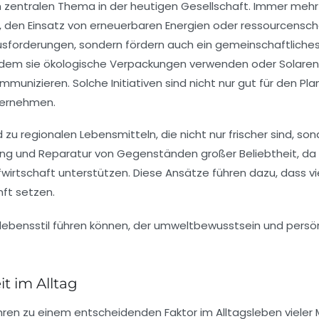
entralen Thema in der heutigen Gesellschaft. Immer mehr 
, den Einsatz von
erneuerbaren Energien
oder ressourcensch
ausforderungen, sondern fördern auch ein gemeinschaftliche
ndem sie
ökologische Verpackungen
verwenden oder
Solaren
nizieren. Solche Initiativen sind nicht nur gut für den Plan
bernehmen.
nd zu regionalen Lebensmitteln, die nicht nur frischer sind, s
g und Reparatur von Gegenständen großer Beliebtheit, da s
fwirtschaft
unterstützen. Diese Ansätze führen dazu, dass 
nft
setzen.
t im Alltag
ahren zu einem entscheidenden Faktor im Alltagsleben vieler