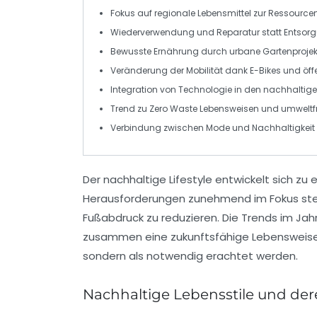
Fokus auf regionale Lebensmittel zur
Ressource
Wiederverwendung und
Reparatur
statt Entso
Bewusste Ernährung
durch urbane Gartenprojek
Veränderung der Mobilität dank
E-Bikes
und öff
Integration von
Technologie
in den nachhaltigen
Trend zu
Zero Waste
Lebensweisen und umweltfr
Verbindung zwischen
Mode
und
Nachhaltigkeit
Der
nachhaltige Lifestyle
entwickelt sich zu
Herausforderungen zunehmend im Fokus steh
Fußabdruck zu reduzieren. Die
Trends
im Jahr
zusammen eine zukunftsfähige Lebensweise f
sondern als notwendig erachtet werden.
Nachhaltige Lebensstile und de