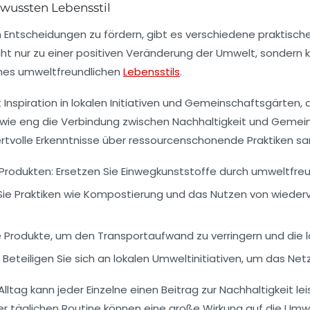
wussten Lebensstil
n Entscheidungen zu fördern, gibt es verschiedene praktische
 nur zu einer positiven Veränderung der Umwelt, sondern ka
eines umweltfreundlichen
Lebensstils
.
nspiration in lokalen Initiativen und Gemeinschaftsgärten, d
 wie eng die Verbindung zwischen
Nachhaltigkeit
und Gemeins
rtvolle Erkenntnisse über
ressourcenschonende Praktiken
sa
Produkten:
Ersetzen Sie Einwegkunststoffe durch umweltfreu
ie Praktiken wie Kompostierung und das Nutzen von
wieder
e Produkte, um den
Transportaufwand
zu verringern und die 
Beteiligen Sie sich an lokalen Umweltinitiativen, um das N
Alltag kann jeder Einzelne einen Beitrag zur
Nachhaltigkeit
lei
 der täglichen Routine können eine große Wirkung auf die U