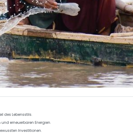
il des Lebensstils.
m
und
erneuerbaren Energien
.
wussten Investitionen
.