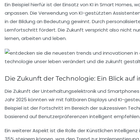
Ein Beispiel hierfür ist der Einsatz von KI in
Smart Homes
, w
anpassen. Die Verwendung von KI-gestützten Assistenten, 
in der
Bildung
an Bedeutung gewinnt. Durch personalisiert
Lernfortschritt
fördert. Die Zukunft verspricht also nicht
lernen, arbeiten und leben.
Die Zukunft der Technologie: Ein Blick auf
Die Zukunft der
Unterhaltungselektronik
und
Smartphones
Jahr 2025 könnten wir mit
faltbaren Displays
und
KI-gesteu
Beispiel ist der Fortschritt im Bereich der
sukzessiven Tech
basierend auf Benutzerpräferenzen intelligent empfehlen. D
Ein weiterer Aspekt ist die Rolle der
Künstlichen Intelligenz
35%
steigern können, was den Trend zur Implementierung 