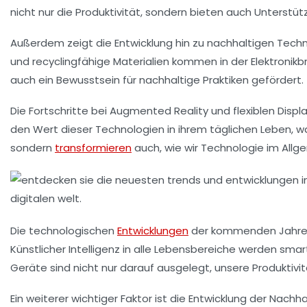
nicht nur die
Produktivität
, sondern bieten auch Unterstüt
Außerdem zeigt die Entwicklung hin zu
nachhaltigen Tech
und recyclingfähige Materialien kommen in der Elektronikb
auch ein Bewusstsein für
nachhaltige Praktiken
gefördert.
Die Fortschritte bei
Augmented Reality
und
flexiblen Displ
den Wert dieser Technologien in ihrem täglichen Leben, wa
sondern
transformieren
auch, wie wir
Technologie
im Allg
Die
technologischen
Entwicklungen
der kommenden Jahre ve
Künstlicher Intelligenz
in alle Lebensbereiche werden
smar
Geräte sind nicht nur darauf ausgelegt, unsere
Produktivi
Ein weiterer wichtiger Faktor ist die Entwicklung der
Nachhal