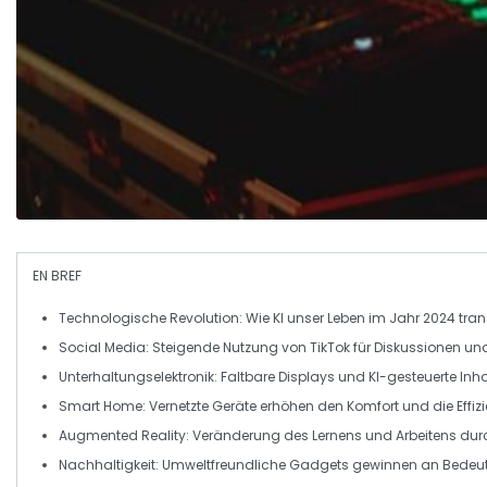
EN BREF
Technologische Revolution
: Wie KI unser Leben im Jahr 2024 tran
Social Media
: Steigende Nutzung von
TikTok
für Diskussionen un
Unterhaltungselektronik
:
Faltbare Displays
und
KI-gesteuerte
Inha
Smart Home
: Vernetzte Geräte erhöhen den
Komfort und die Effiz
Augmented Reality
: Veränderung des Lernens und Arbeitens du
Nachhaltigkeit
:
Umweltfreundliche Gadgets
gewinnen an Bedeu