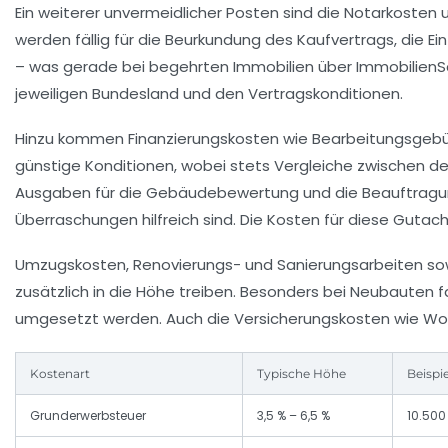
Ein weiterer unvermeidlicher Posten sind die
Notarkosten
werden fällig für die Beurkundung des Kaufvertrags, die E
– was gerade bei begehrten Immobilien über ImmobilienSco
jeweiligen Bundesland und den Vertragskonditionen.
Hinzu kommen
Finanzierungskosten
wie Bearbeitungsgebüh
günstige Konditionen, wobei stets Vergleiche zwischen 
Ausgaben für die
Gebäudebewertung
und die Beauftragu
Überraschungen hilfreich sind. Die Kosten für diese Guta
Umzugskosten, Renovierungs- und Sanierungsarbeiten so
zusätzlich in die Höhe treiben. Besonders bei Neubauten 
umgesetzt werden. Auch die
Versicherungskosten
wie Woh
Kostenart
Typische Höhe
Beispi
Grunderwerbsteuer
3,5 % – 6,5 %
10.500