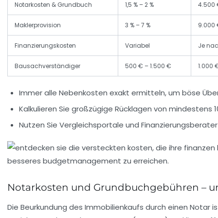
Notarkosten & Grundbuch
1,5 % – 2 %
4.500 
Maklerprovision
3 % – 7 %
9.000 
Finanzierungskosten
Variabel
Je nac
Bausachverständiger
500 € – 1.500 €
1.000 €
Immer alle Nebenkosten exakt ermitteln
, um böse Übe
Kalkulieren Sie großzügige Rücklagen
von mindestens 1
Nutzen Sie Vergleichsportale und Finanzierungsberater
Notarkosten und Grundbuchgebühren – un
Die Beurkundung des Immobilienkaufs durch einen Notar i