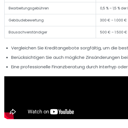
Bearbeitungsgebühren
0,5 % – 1,5 % d
Gebäudebewertung
300 € – 1.000 €
Bausachverständiger
500 € – 1.500 €
Vergleichen Sie Kreditangebote sorgfältig
, um die bes
Berücksichtigen Sie auch mögliche Zinsänderungen
bei
Eine professionelle Finanzberatung
durch Interhyp oder 