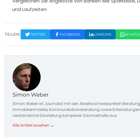
Vergleichen Sie Angebote von Banken wie Sparkasse, D
und Laufzeiten.
TEILEN:
TWITTER
FACEBOOK
LINKEDIN
WHATS
Simon Weber
Simon Weber ist Journalist mit den Arbeitsschwerpunkten Beratung
Immobilienmärkte, Kommunikationsberatung sowie Entwicklungen in
verständliche Darstellung komplexer Sachverhalte aus.
Alle Artikel ansehen →