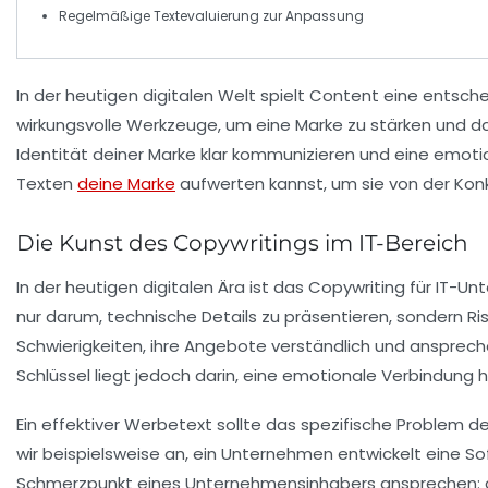
Regelmäßige
Textevaluierung
zur Anpassung
In der heutigen digitalen Welt spielt
Content
eine entsche
wirkungsvolle Werkzeuge, um eine Marke zu
stärken
und d
Identität deiner Marke klar kommunizieren und eine emotio
Texten
deine Marke
aufwerten kannst, um sie von der Kon
Die Kunst des Copywritings im IT-Bereich
In der heutigen digitalen Ära ist das
Copywriting
für IT-Un
nur darum, technische Details zu präsentieren, sondern R
Schwierigkeiten, ihre Angebote verständlich und anspreche
Schlüssel liegt jedoch darin, eine emotionale Verbindung he
Ein effektiver Werbetext sollte das spezifische Problem 
wir beispielsweise an, ein Unternehmen entwickelt eine So
Schmerzpunkt eines Unternehmensinhabers ansprechen: die