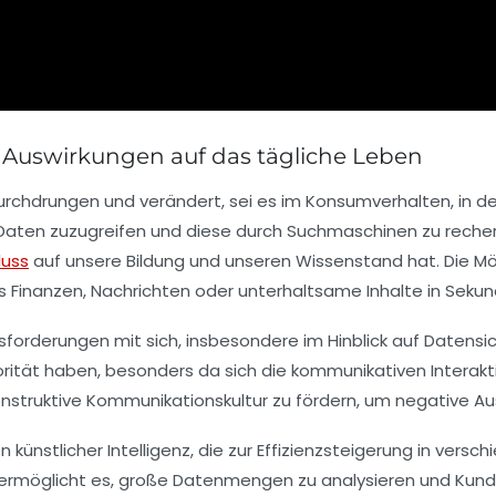
e Auswirkungen auf das tägliche Leben
urchdrungen und verändert, sei es im Konsumverhalten, in d
Daten
zuzugreifen und diese durch
Suchmaschinen
zu reche
luss
auf unsere
Bildung
und unseren
Wissenstand
hat. Die M
ss
Finanzen
,
Nachrichten
oder
unterhaltsame Inhalte
in Sekun
sforderungen mit sich, insbesondere im Hinblick auf
Datensic
orität haben, besonders da sich die
kommunikativen
Interak
konstruktive Kommunikationskultur zu fördern, um negative A
on
künstlicher Intelligenz
, die zur
Effizienzsteigerung
in versch
ermöglicht es, große Datenmengen zu analysieren und
Kund