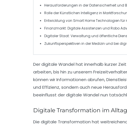
Herausforderungen in der
Datensicherheit
und 
Rolle der
Künstlichen Intelligenz
in
Marktforschu
Entwicklung von
Smart Home
Technologien für
Finanzmarkt
: Digitale Assistenzen und
Robo Adv
Digitaler Staat
: Verwaltung und öffentliche Dien
Zukunftsperspektiven in der
Medizin
und bei
dig
Der
digitale Wandel
hat innerhalb kurzer Zei
arbeiten
, bis hin zu unserem Freizeitverhalte
können wir Informationen abrufen, Dienstle
und
Effizienz
, sondern auch neue Herausford
beeinflusst der digitale Wandel nun tatsäch
Digitale Transformation im Allta
Die
digitale Transformation
hat weitreichend