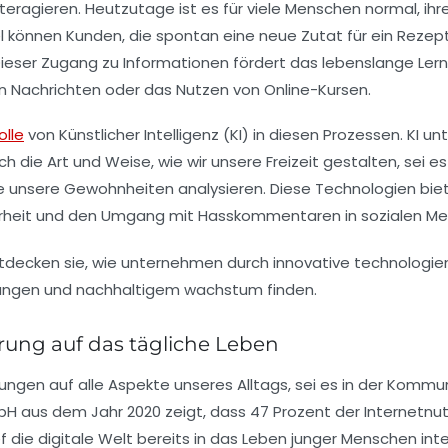
nteragieren. Heutzutage ist es für viele Menschen normal, 
 können Kunden, die spontan eine neue Zutat für ein Rezept
Dieser Zugang zu
Informationen
fördert das
lebenslange Ler
n Nachrichten oder das Nutzen von Online-Kursen.
olle
von
Künstlicher Intelligenz
(KI) in diesen Prozessen. KI u
h die Art und Weise, wie wir unsere Freizeit gestalten, sei e
ie unsere Gewohnheiten analysieren. Diese Technologien biet
rheit
und den Umgang mit
Hasskommentaren
in sozialen Med
rung auf das tägliche Leben
kungen
auf alle Aspekte unseres
Alltags
, sei es in der
Kommun
H aus dem Jahr 2020 zeigt, dass 47 Prozent der Internetnut
ef die
digitale Welt
bereits in das Leben junger Menschen integr