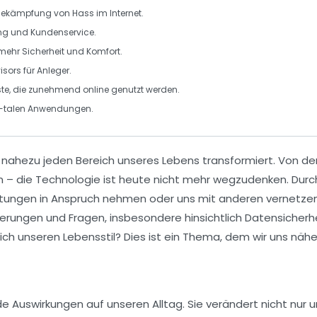
Bekämpfung von
Hass im Internet
.
ng
und
Kundenservice
.
 mehr
Sicherheit
und
Komfort
.
isors
für Anleger.
ste, die zunehmend online genutzt werden.
i-talen Anwendungen
.
t nahezu jeden Bereich unseres Lebens transformiert. Von der
n – die
Technologie
ist heute nicht mehr wegzudenken. Durc
istungen in Anspruch nehmen oder uns mit anderen vernetze
erungen und Fragen, insbesondere hinsichtlich
Datensicherh
lich unseren Lebensstil? Dies ist ein Thema, dem wir uns nä
g
e Auswirkungen auf unseren Alltag. Sie verändert nicht nur 