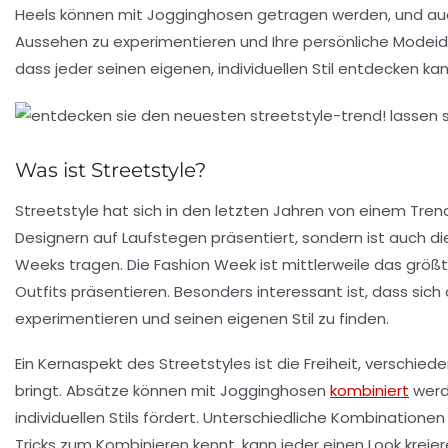
Heels können mit Jogginghosen getragen werden, und a
Aussehen zu experimentieren und Ihre persönliche
Modeid
dass jeder seinen eigenen, individuellen Stil entdecken kan
Was ist Streetstyle?
Streetstyle
hat sich in den letzten Jahren von einem Tren
Designern auf Laufstegen präsentiert, sondern ist auch d
Weeks
tragen. Die
Fashion Week
ist mittlerweile das größ
Outfits präsentieren. Besonders interessant ist, dass sich
experimentieren und seinen eigenen Stil zu finden.
Ein Kernaspekt des Streetstyles ist die Freiheit, verschie
bringt.
Absätze
können mit
Jogginghosen
kombiniert
werd
individuellen Stils fördert. Unterschiedliche Kombinatione
Tricks
zum Kombinieren kennt, kann jeder einen Look kreiere