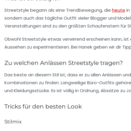
Streetstyle
begann als eine
Trendbewegung
, die
heute
in
sondern auch das tägliche Outfit vieler
Blogger
und
Model
Veranstaltungen sind zu den größten Schaufenstern für St
Obwohl
Streetstyle
etwas verwirrend erscheinen kann, ist e
Aussehen zu experimentieren. Bei
Hanek
geben wir dir Tip
Zu welchen Anlässen Streetstyle tragen?
Das beste an diesem Stil ist, dass er zu
allen Anlässen
und 
Kombinationen zu finden.
Langweilige Büro-Outfits
gehören
und Kleidungsstücke. Es ist völlig in Ordnung,
Absätze
zu
J
Tricks für den besten Look
Stilmix