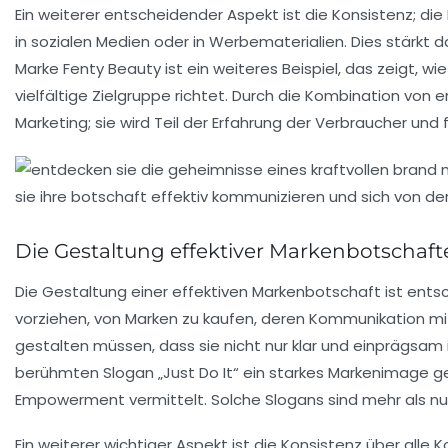
Ein weiterer entscheidender Aspekt ist die
Konsistenz
; di
in sozialen Medien oder in Werbematerialien. Dies stärkt
Marke Fenty Beauty ist ein weiteres Beispiel, das zeigt, wi
vielfältige Zielgruppe richtet. Durch die Kombination von
e
Marketing; sie wird Teil der Erfahrung der Verbraucher und 
Die Gestaltung effektiver Markenbotschaft
Die Gestaltung einer
effektiven Markenbotschaft
ist ents
vorziehen, von Marken zu kaufen, deren Kommunikation m
gestalten müssen, dass sie nicht nur klar und einprägsam 
berühmten Slogan „Just Do It“ ein starkes Markenimage g
Empowerment vermittelt. Solche Slogans sind mehr als nur 
Ein weiterer wichtiger Aspekt ist die
Konsistenz
über alle K