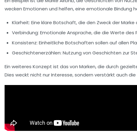
Ein Beispiel ist die Marke
Airbnb
, die Geschichten von Nutze
wecken Emotionen und helfen, eine
emotionale Bindung
he
Klarheit
: Eine klare Botschaft, die den Zweck der Marke
Verbindung
: Emotionale Ansprache, die die Werte des P
Konsistenz
: Einheitliche Botschaften sollen auf allen P
Geschichtenerzählen
: Nutzung von Geschichten zur S
Ein weiteres Konzept ist das von Marken, die durch gezi
Dies weckt nicht nur Interesse, sondern verstärkt auch die 