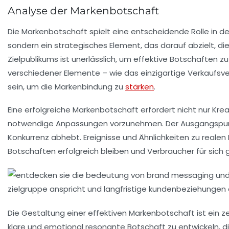
Analyse der Markenbotschaft
Die
Markenbotschaft
spielt eine entscheidende Rolle in d
sondern ein strategisches Element, das darauf abzielt, di
Zielpublikums
ist unerlässlich, um effektive Botschaften z
verschiedener Elemente – wie das
einzigartige Verkaufsv
sein, um die
Markenbindung
zu
stärken
.
Eine erfolgreiche Markenbotschaft erfordert nicht nur Kre
notwendige Anpassungen vorzunehmen. Der Ausgangspunkt 
Konkurrenz abhebt. Ereignisse und Ähnlichkeiten zu realen
Botschaften erfolgreich bleiben und Verbraucher für sich
Die Gestaltung einer effektiven
Markenbotschaft
ist ein 
klare und emotional resonante Botschaft zu entwickeln, d