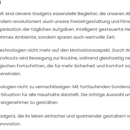
g
lt sind
clevere Gadgets
essenzielle Begleiter, die unseren 
ndern revolutioniert auch unsere Freizeitgestaltung und Fitn
ganisation der täglichen Aufgaben. Intelligent gesteuerte 
nehmes Ambiente, sondern sparen auch wertvolle Zeit.
echnologien nicht mehr auf den
Motivationsaspekt
. Durch
W
 Workouts
wird Bewegung zur Routine, während gleichzeitig 
ischen Fortschritten, die für mehr Sicherheit und Komfort sor
berwinden.
ologien
nicht zu vernachlässigen. Mit fortlaufenden
Sonder
ituation für alle
Haushalte
darstellt. Die richtige Auswahl 
d
angenehmer
zu gestalten.