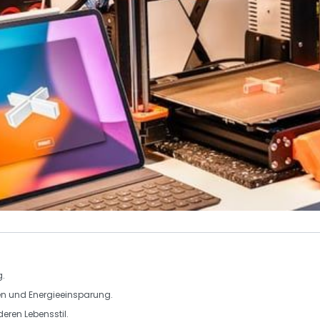
g.
en
und
Energieeinsparung
.
eren Lebensstil.