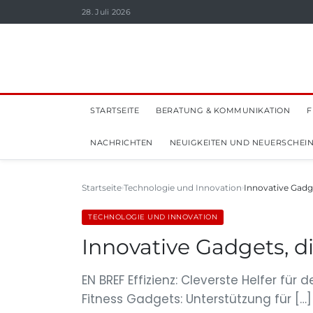
28. Juli 2026
STARTSEITE
BERATUNG & KOMMUNIKATION
F
NACHRICHTEN
NEUIGKEITEN UND NEUERSCHEI
Startseite
Technologie und Innovation
Innovative Gadge
TECHNOLOGIE UND INNOVATION
Innovative Gadgets, d
EN BREF Effizienz: Cleverste Helfer fü
Fitness Gadgets: Unterstützung für […]