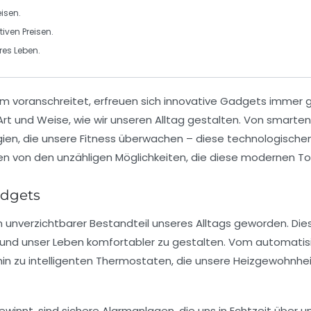
eisen
.
tiven Preisen.
res Leben.
am voranschreitet, erfreuen sich
innovative Gadgets
immer gr
Art und Weise, wie wir unseren Alltag gestalten. Von smarte
gien, die unsere Fitness überwachen – diese
technologischen
ren von den unzähligen Möglichkeiten, die diese
modernen To
adgets
n unverzichtbarer Bestandteil unseres Alltags geworden. Dies
 und unser Leben komfortabler zu gestalten. Vom automatis
hin zu
intelligenten Thermostaten
, die unsere Heizgewohnhei
ewinnt, sind
sichere Alarmanlagen
, die uns in Echtzeit über