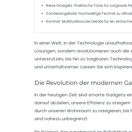
Reise Gadgets
: Praktische Tools für sorgloses
R
Sonderangebote
: Hochwertige Technik zu attrak
Komfort
: Multifunktionale Geräte für ein einfache
In einer Welt, in der Technologie unaufhalts
Lösungen, sondern revolutionieren auch die 
unterstützen, bis hin zu tragbaren Technolo
und unterhaltsamer. Lassen Sie sich inspirie
Die Revolution der modernen G
In der heutigen Zeit sind
smarte Gadgets
ei
darauf abzielen, unsere
Effizienz
zu steigern
durch unseren Wohnraum zu navigieren, bis 
sind nahezu unbegrenzt.
Ein Beispiel, das zunehmend an Beliebtheit g