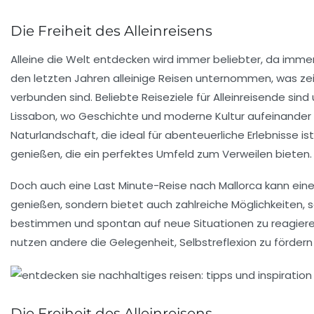
Die Freiheit des Alleinreisens
Alleine die
Welt entdecken
wird immer beliebter, da imme
den letzten Jahren alleinige Reisen unternommen, was z
verbunden sind. Beliebte Reiseziele für
Alleinreisende
sind
Lissabon
, wo Geschichte und moderne Kultur aufeinander 
Naturlandschaft, die ideal für abenteuerliche
Erlebnisse
ist
genießen, die ein perfektes Umfeld zum Verweilen bieten.
Doch auch eine
Last Minute-Reise
nach
Mallorca
kann eine
genießen, sondern bietet auch zahlreiche Möglichkeiten, 
bestimmen und spontan auf neue Situationen zu reagieren,
nutzen andere die Gelegenheit,
Selbstreflexion
zu fördern
Die Freiheit des Alleinreisens