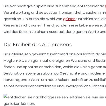
Die
Nachhaltigkeit
spielt eine zunehmend entscheidende
Verantwortung
und
bewussten Konsum
dreht, suchen imme
gestalten. Ob durch die Wahl von
grünen
Unterkünften
, d
Reisen ist nicht nur ein Trend, sondern eine Lebensweise, 
wird das Reisen zu einem Ausdruck der eigenen
Werte
un
Die Freiheit des Alleinreisens
Das
Alleinreisen
gewinnt zunehmend an Popularität, da vie
Möglichkeit, sich ganz auf die eigenen Wünsche und Bed
finden und spontan entscheiden, wohin die Reise gehen sol
Destination, sowie
Lissabon
, wo Geschichte und moderne 
hervorragende Wahl, um neue Bekanntschaften zu schließe
selbst besser kennenzulernen und unvergessliche Erinne