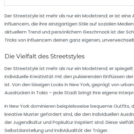
Der
Streetstyle
ist mehr als nur ein Modetrend; er ist ein
Influencern
, die ihre einzigartigen Stile auf sozialen Medi
aktuellem Trend
und persönlichem Geschmack ist der Schlüs
Tricks von Influencern deinen ganz eigenen, unverwechsel
Die Vielfalt des Streetstyles
Der
Streetstyle
ist mehr als nur ein Modetrend; er spiegel
individuelle Kreativität mit den pulsierenden Einflüssen
ist. Von den lässigen Looks in New York, geprägt von
urban
Ausdrücken in Tokio – jede Stadt bringt ihre eigene Interp
In New York dominieren beispielsweise
bequeme Outfits
, 
kreative Muster gefordert sind, die den individuellen Ausd
der Jugendkultur und
Popkultur
inspiriert sind. Diese viel
Selbstdarstellung
und Individualität der Träger.