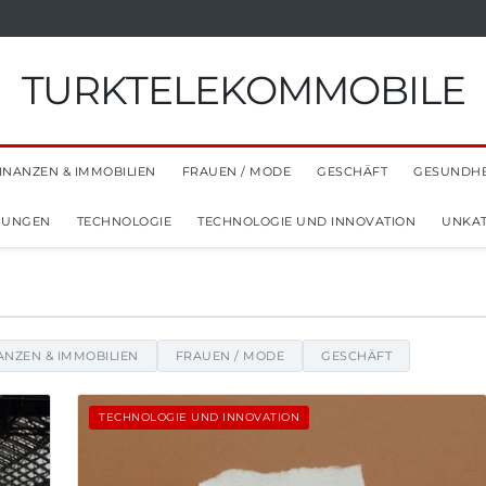
TURKTELEKOMMOBILE
INANZEN & IMMOBILIEN
FRAUEN / MODE
GESCHÄFT
GESUNDHE
NUNGEN
TECHNOLOGIE
TECHNOLOGIE UND INNOVATION
UNKAT
chrichten, Tipps und Einblicke
ANZEN & IMMOBILIEN
FRAUEN / MODE
GESCHÄFT
TECHNOLOGIE UND INNOVATION