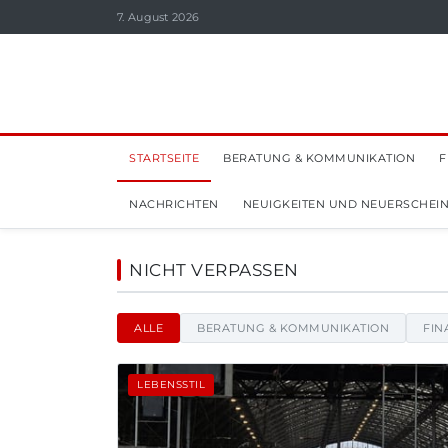
7. August 2026
STARTSEITE
BERATUNG & KOMMUNIKATION
F
NACHRICHTEN
NEUIGKEITEN UND NEUERSCHEI
Turktelekommobile - Na
NICHT VERPASSEN
ALLE
BERATUNG & KOMMUNIKATION
FIN
LEBENSSTIL