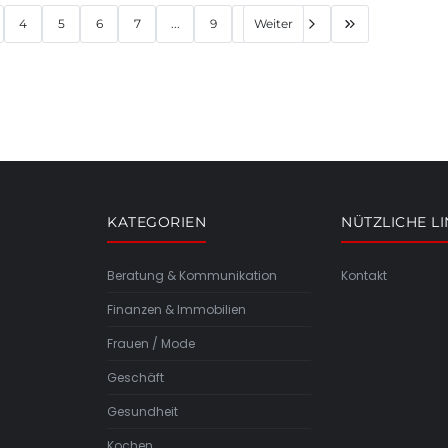
4
5
6
7
...
9
Weiter
KATEGORIEN
NÜTZLICHE L
Beratung & Kommunikation
Kontakt
Finanzen & Immobilien
Frauen / Mode
Geschäft
Gesundheit
Kochen