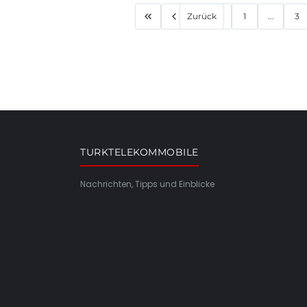
Zurück
1
...
3
TURKTELEKOMMOBILE
Nachrichten, Tipps und Einblicke