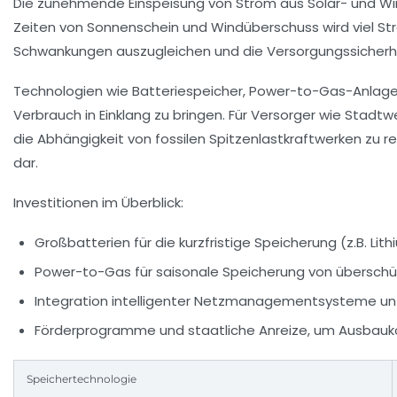
Die zunehmende Einspeisung von Strom aus Solar- und Wind
Zeiten von Sonnenschein und Windüberschuss wird viel St
Schwankungen auszugleichen und die Versorgungssicherheit
Technologien wie Batteriespeicher, Power-to-Gas-Anlage
Verbrauch in Einklang zu bringen. Für Versorger wie
Stadtw
die Abhängigkeit von fossilen Spitzenlastkraftwerken zu r
dar.
Investitionen im Überblick:
Großbatterien für die kurzfristige Speicherung (z.B. Li
Power-to-Gas für saisonale Speicherung von übersch
Integration intelligenter Netzmanagementsysteme unter
Förderprogramme und staatliche Anreize, um Ausbauk
Speichertechnologie