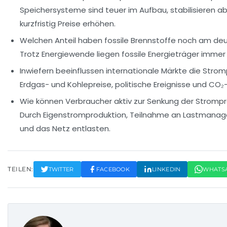
Speichersysteme sind teuer im Aufbau, stabilisieren a
kurzfristig Preise erhöhen.
Welchen Anteil haben fossile Brennstoffe noch am de
Trotz Energiewende liegen fossile Energieträger immer 
Inwiefern beeinflussen internationale Märkte die Strom
Erdgas- und Kohlepreise, politische Ereignisse und CO₂
Wie können Verbraucher aktiv zur Senkung der Strompr
Durch Eigenstromproduktion, Teilnahme an Lastmanag
und das Netz entlasten.
TEILEN:
TWITTER
FACEBOOK
LINKEDIN
WHATS